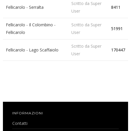
Scritto da Super
Fellicarolo - Serralta
8411
User
Fellicarolo - Il Colombino -
Scritto da Super
51991
Fellicarolo
User
Scritto da Super
Fellicarolo - Lago Scaffaiolo
170447
User
INFORMAZIONI
Contatti