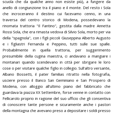
scuola che da qualche anno non esiste più), a fungere da
anello di congiunzione tra il piano e il monte. Del resto i Sola
che incroceranno il destino cui facevamo cenno, in una
traversa del centro storico di Modena, possedevano la
rinomata trattoria "Il Fantino", gestita dalla madre Annetta
Rossi Sola, che era rimasta vedova di Silvio Sola, morto per via
della "spagnola", con i figli piccoli Giuseppina Alberto Augusto
e i figliastri Fernanda e Peppino, tutti sulle sue spalle.
Probabilmente in quella trattoria, per suggerimento
presumibile della cugina maestra, ci andavano a mangiare i
montanari quando scendevano in città per sbrigare le loro
cose o per visitare qualche figlio in collegio. Sull'altro versante,
Albano Bossetti, il pater familias ritratto nella fotografia,
usciere presso il Banco San Geminiano e San Prospero di
Modena, con alloggio all'ultimo piano del fabbricato che
guardava la piazza XX Settembre, forse venne in contatto con
Fellicarolo proprio in ragione del suo ufficio che gli consentiva
di conoscere tante persone e sicuramente anche i pastori
della montagna che avevano preso a depositare i soldi presso