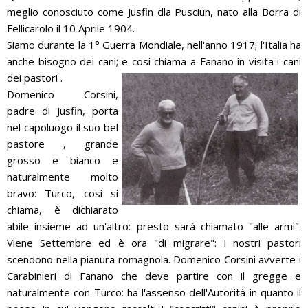
meglio conosciuto come Jusfin dla Pusciun, nato alla Borra di
Fellicarolo il 10 Aprile 1904.
Siamo durante la 1° Guerra Mondiale, nell'anno 1917; l'Italia ha
anche bisogno dei cani; e così chiama a Fanano
in visita i cani
dei pastori .
Domenico Corsini,
padre di Jusfin, porta
nel capoluogo il suo bel
pastore , grande
grosso e bianco e
naturalmente molto
bravo: Turco, così si
chiama, è dichiarato
abile insieme ad un'altro: presto sarà chiamato "alle armi".
Viene Settembre ed è ora "di migrare": i nostri pastori
scendono nella pianura romagnola. Domenico Corsini avverte i
Carabinieri di Fanano che deve partire con il gregge e
naturalmente con Turco: ha l'assenso dell'Autorità in quanto il