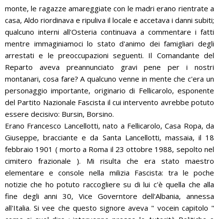
monte, le ragazze amareggiate con le madri erano rientrate a
casa, Aldo riordinava e ripuliva il locale e accetava i danni subiti;
qualcuno interni all'Osteria continuava a commentare i fatti
mentre immaginiamoci lo stato d'animo dei famigliari degli
arrestati e le preoccupazioni seguenti. Il Comandante del
Reparto aveva preannunciato gravi pene per i nostri
montanari, cosa fare? A qualcuno venne in mente che c'era un
personaggio importante, originario di Fellicarolo, esponente
del Partito Nazionale Fascista il cui intervento avrebbe potuto
essere decisivo: Bursin, Borsino.
Erano Francesco Lancellotti, nato a Fellicarolo, Casa Ropa, da
Giuseppe, bracciante e da Santa Lancellotti, massaia, il 18
febbraio 1901 ( morto a Roma il 23 ottobre 1988, sepolto nel
cimitero frazionale ). Mi risulta che era stato maestro
elementare e console nella milizia Fascista: tra le poche
notizie che ho potuto raccogliere su di lui c'è quella che alla
fine degli anni 30, Vice Governtore dell'Albania, annessa
all'Italia. Si vee che questo signore aveva " vocein capitolo "