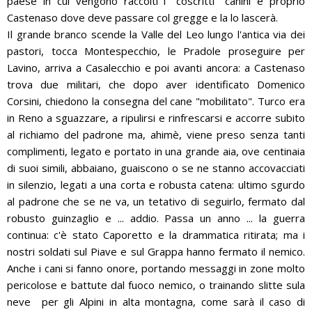
paese in cui vengono raccolti i "coscritti" canini è proprio
Castenaso dove deve passare col gregge e la lo lascerà.
Il grande branco scende la Valle del Leo lungo l'antica via dei
pastori, tocca Montespecchio, le Pradole proseguire per
Lavino, arriva a Casalecchio e poi avanti ancora: a Castenaso
trova due militari, che dopo aver identificato Domenico
Corsini, chiedono la consegna del cane "mobilitato". Turco era
in Reno a sguazzare, a ripulirsi e rinfrescarsi e accorre subito
al richiamo del padrone ma, ahimè, viene preso senza tanti
complimenti, legato e portato in una grande aia, ove centinaia
di suoi simili, abbaiano, guaiscono o se ne stanno accovacciati
in silenzio, legati a una corta e robusta catena: ultimo sgurdo
al padrone che se ne va, un tetativo di seguirlo, fermato dal
robusto guinzaglio e ... addio. Passa un anno ... la guerra
continua: c'è stato Caporetto e la drammatica ritirata; ma i
nostri soldati sul Piave e sul Grappa hanno fermato il nemico.
Anche i cani si fanno onore, portando messaggi in zone molto
pericolose e battute dal fuoco nemico, o trainando slitte sula
neve per gli Alpini in alta montagna, come sarà il caso di