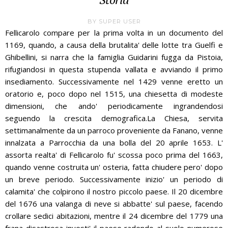
BY
SUPER USER
Fellicarolo compare per la prima volta in un documento del
1169, quando, a causa della brutalita' delle lotte tra Guelfi e
Ghibellini, si narra che la famiglia Guidarini fugga da Pistoia,
rifugiandosi in questa stupenda vallata e avviando il primo
insediamento. Successivamente nel 1429 venne eretto un
oratorio e, poco dopo nel 1515, una chiesetta di modeste
dimensioni, che ando' periodicamente ingrandendosi
seguendo la crescita demografica.La Chiesa, servita
settimanalmente da un parroco proveniente da Fanano, venne
innalzata a Parrocchia da una bolla del 20 aprile 1653. L'
assorta realta' di Fellicarolo fu' scossa poco prima del 1663,
quando venne costruita un' osteria, fatta chiudere pero' dopo
un breve periodo. Successivamente inizio' un periodo di
calamita' che colpirono il nostro piccolo paese. Il 20 dicembre
del 1676 una valanga di neve si abbatte' sul paese, facendo
crollare sedici abitazioni, mentre il 24 dicembre del 1779 una