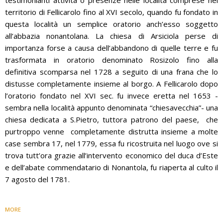
testimonianti attività o presenze nelle località comprese nel
territorio di Fellicarolo fino al XVI secolo, quando fu fondato in
questa località un semplice oratorio anch’esso soggetto
all’abbazia nonantolana. La chiesa di Arsiciola perse di
importanza forse a causa dell’abbandono di quelle terre e fu
trasformata in oratorio denominato Rosizolo fino alla
definitiva scomparsa nel 1728 a seguito di una frana che lo
distusse completamente insieme al borgo. A Fellicarolo dopo
l’oratorio fondato nel XVI sec. fu invece eretta nel 1653 -
sembra nella località appunto denominata “chiesavecchia”- una
chiesa dedicata a S.Pietro, tuttora patrono del paese, che
purtroppo venne completamente distrutta insieme a molte
case sembra 17, nel 1779, essa fu ricostruita nel luogo ove si
trova tutt’ora grazie all’intervento economico del duca d’Este
e dell’abate commendatario di Nonantola, fu riaperta al culto il
7 agosto del 1781.
MORE