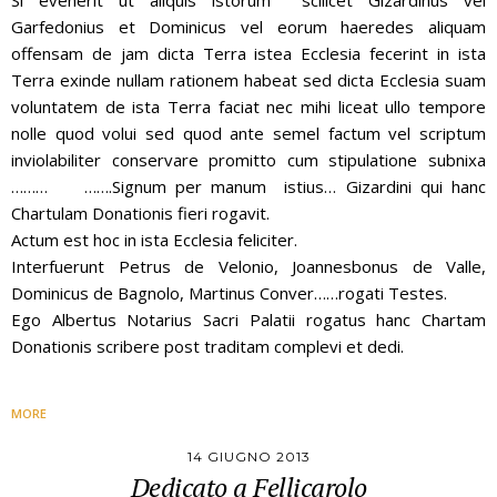
Si evenerit ut aliquis istorum scilicet Gizardinus vel
Garfedonius et Dominicus vel eorum haeredes aliquam
offensam de jam dicta Terra istea Ecclesia fecerint in ista
Terra exinde nullam rationem habeat sed dicta Ecclesia suam
voluntatem de ista Terra faciat nec mihi liceat ullo tempore
nolle quod volui sed quod ante semel factum vel scriptum
inviolabiliter conservare promitto cum stipulatione subnixa
……… …….Signum per manum istius… Gizardini qui hanc
Chartulam Donationis fieri rogavit.
Actum est hoc in ista Ecclesia feliciter.
Interfuerunt Petrus de Velonio, Joannesbonus de Valle,
Dominicus de Bagnolo, Martinus Conver……rogati Testes.
Ego Albertus Notarius Sacri Palatii rogatus hanc Chartam
Donationis scribere post traditam complevi et dedi.
MORE
14 GIUGNO 2013
Dedicato a Fellicarolo