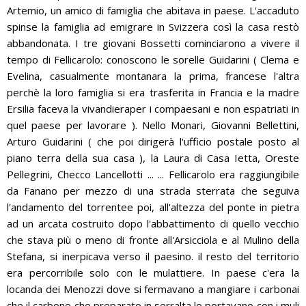
Artemio, un amico di famiglia che abitava in paese. L'accaduto
spinse la famiglia ad emigrare in Svizzera così la casa restò
abbandonata. I tre giovani Bossetti cominciarono a vivere il
tempo di Fellicarolo: conoscono le sorelle Guidarini ( Clema e
Evelina, casualmente montanara la prima, francese l'altra
perchè la loro famiglia si era trasferita in Francia e la madre
Ersilia faceva la vivandieraper i compaesani e non espatriati in
quel paese per lavorare ). Nello Monari, Giovanni Bellettini,
Arturo Guidarini ( che poi dirigerà l'ufficio postale posto al
piano terra della sua casa ), la Laura di Casa Ietta, Oreste
Pellegrini, Checco Lancellotti ... ... Fellicarolo era raggiungibile
da Fanano per mezzo di una strada sterrata che seguiva
l'andamento del torrentee poi, all'altezza del ponte in pietra
ad un arcata costruito dopo l'abbattimento di quello vecchio
che stava più o meno di fronte all'Arsicciola e al Mulino della
Stefana, si inerpicava verso il paesino. il resto del territorio
era percorribile solo con le mulattiere. In paese c'era la
locanda dei Menozzi dove si fermavano a mangiare i carbonai
che il carbone che preparato in serralta lo portavano con i muli