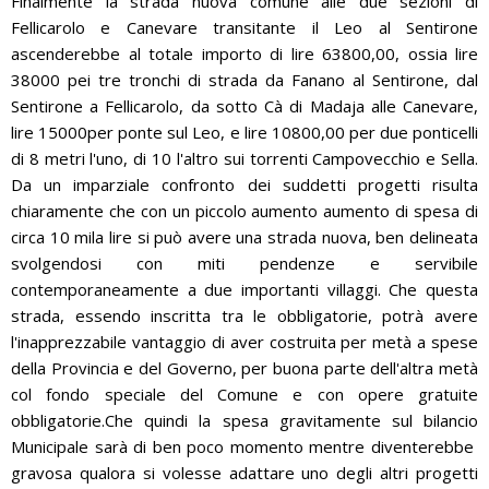
Finalmente la strada nuova comune alle due sezioni di
Fellicarolo e Canevare transitante il Leo al Sentirone
ascenderebbe al totale importo di lire 63800,00, ossia lire
38000 pei tre tronchi di strada da Fanano al Sentirone, dal
Sentirone a Fellicarolo, da sotto Cà di Madaja alle Canevare,
lire 15000per ponte sul Leo, e lire 10800,00 per due ponticelli
di 8 metri l'uno, di 10 l'altro sui torrenti Campovecchio e Sella.
Da un imparziale confronto dei suddetti progetti risulta
chiaramente che con un piccolo aumento aumento di spesa di
circa 10 mila lire si può avere una strada nuova, ben delineata
svolgendosi con miti pendenze e servibile
contemporaneamente a due importanti villaggi. Che questa
strada, essendo inscritta tra le obbligatorie, potrà avere
l'inapprezzabile vantaggio di aver costruita per metà a spese
della Provincia e del Governo, per buona parte dell'altra metà
col fondo speciale del Comune e con opere gratuite
obbligatorie.Che quindi la spesa gravitamente sul bilancio
Municipale sarà di ben poco momento mentre diventerebbe
gravosa qualora si volesse adattare uno degli altri progetti