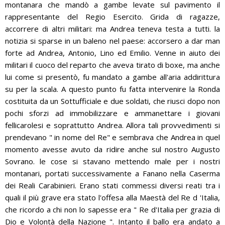
montanara che mandò a gambe levate sul pavimento il
rappresentante del Regio Esercito. Grida di ragazze,
accorrere di altri militari: ma Andrea teneva testa a tutti. la
notizia si sparse in un baleno nel paese: accorsero a dar man
forte ad Andrea, Antonio, Lino ed Emilio. Venne in aiuto dei
militari il cuoco del reparto che aveva tirato di boxe, ma anche
lui come si presentò, fu mandato a gambe all'aria addirittura
su per la scala. A questo punto fu fatta intervenire la Ronda
costituita da un Sottufficiale e due soldati, che riusci dopo non
pochi sforzi ad immobilizzare e ammanettare i giovani
fellicarolesi e soprattutto Andrea. Allora tali provvedimenti si
prendevano " in nome del Re" e sembrava che Andrea in quel
momento avesse avuto da ridire anche sul nostro Augusto
Sovrano. le cose si stavano mettendo male per i nostri
montanari, portati successivamente a Fanano nella Caserma
dei Reali Carabinieri. Erano stati commessi diversi reati tra i
quali il più grave era stato l'offesa alla Maestà del Re d 'Italia,
che ricordo a chi non lo sapesse era " Re d'Italia per grazia di
Dio e Volontà della Nazione ". Intanto il ballo era andato a