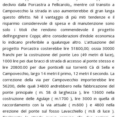
declivio dalla Porcastra a Fellicarolo,, mentre col transito a
Campovecchio la strada in uso aumenterebbe di gran lunga
questo difetto. Nè il vantaggio di più miti tendenze e il
risparmio considerevole di spesa e di manutenzione sono
solo i titoli che rendono commendevole il progetto
dell'ingegnere Coppi; altre considerazioni d'indole economica
lo indicano preferibile a qualunque altro. L'attuazione del
progetto Porcastra costerebbe lire 51800,00; ossia 30000
franchi per la costruzione del ponte Leo (49 metri di luce),
1000 lire pei due bracci di strada di accesso al ponte stesso e
lire 20800.00 per due ponticelli sui torrenti Cà di Sella e
Campovecchio, largo 14 metri il primo, 12 metri il secondo. La
correzione della via per Campovecchio importerebbe lire
56200, delle quali 34800 andrebbero nella fabbricazione del
ponte principale ( m. 58 di larghezza ), lire 13600 nella
costruzione delle Agulaje ( m.1700 ), lire 3000 in quella di
raccordamento con la via attuale ( m.600 ) e 4800 nella
erezione del ponte sul fosso Lavacchiello ( m.8 di luce ).