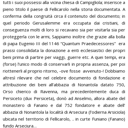
tutti i suoi possessi alla vicina chiesa di Campigliola; inserisce a
pieno titolo il paese di Fellicarolo nella storia documentata. A
conferma della congruità circa il contenuto del documento; in
quel periodo Gerusalemme era occupata dai cristiani, di
conseguenza molti di loro si recavano sia per visitarla sia per
proteggerla con le armi, Sappiamo inoltre che grazie alla bolla
di papa Eugenio III del 1146 “Quantum Praedecessores” era
prassi consolidata la donazione a enti ecclesiastici dei propri
beni prima di partire per viaggi, guerre etc. A quei tempi, era
(forse) l’unico modo di conservarli in propria assenza, per poi
riottenerli al proprio ritorno, -ove fosse avvenuto-! Dobbiamo
altresì rilevare che nel celebre documento di fondazione e
attribuzione dei beni all’abbazia di Nonantola datato 750,
Orso chierico di Ravenna, ma precedentemente duca di
Persiceto (dux Persiceta), donò ad Anselmo, allora abate del
monastero di Fanano e dal 752 fondatore e abate dell’
abbazia di Nonantola la località di Arseciura (l’odierna Arsiciola)
ubicata nel territorio di Fellicarolo, .. in curte Funiano (Fanano)
fundo Arseciura…