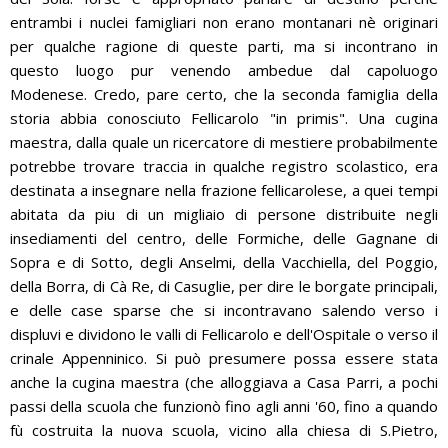
entrambi i nuclei famigliari non erano montanari nè originari
per qualche ragione di queste parti, ma si incontrano in
questo luogo pur venendo ambedue dal capoluogo
Modenese. Credo, pare certo, che la seconda famiglia della
storia abbia conosciuto Fellicarolo "in primis". Una cugina
maestra, dalla quale un ricercatore di mestiere probabilmente
potrebbe trovare traccia in qualche registro scolastico, era
destinata a insegnare nella frazione fellicarolese, a quei tempi
abitata da piu di un migliaio di persone distribuite negli
insediamenti del centro, delle Formiche, delle Gagnane di
Sopra e di Sotto, degli Anselmi, della Vacchiella, del Poggio,
della Borra, di Cà Re, di Casuglie, per dire le borgate principali,
e delle case sparse che si incontravano salendo verso i
displuvi e dividono le valli di Fellicarolo e dell'Ospitale o verso il
crinale Appenninico. Si può presumere possa essere stata
anche la cugina maestra (che alloggiava a Casa Parri, a pochi
passi della scuola che funzionò fino agli anni '60, fino a quando
fù costruita la nuova scuola, vicino alla chiesa di S.Pietro,