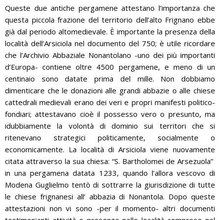
Queste due antiche pergamene attestano l’importanza che
questa piccola frazione del territorio dell’alto Frignano ebbe
già dal periodo altomedievale. È importante la presenza della
località dell’Arsiciola nel documento del 750; è utile ricordare
che l’Archivio Abbaziale Nonantolano -uno dei più importanti
d’Europa- contiene oltre 4500 pergamene, e meno di un
centinaio sono datate prima del mille. Non dobbiamo
dimenticare che le donazioni alle grandi abbazie o alle chiese
cattedrali medievali erano dei veri e propri manifesti politico-
fondiari; attestavano cioè il possesso vero o presunto, ma
idubbiamente la volontà di dominio sui territori che si
ritenevano strategici politicamente, socialmente o
economicamente. La località di Arsiciola viene nuovamente
citata attraverso la sua chiesa: “S. Bartholomei de Arsezuola”
in una pergamena datata 1233, quando l’allora vescovo di
Modena Guglielmo tentò di sottrarre la giurisdizione di tutte
le chiese frignanesi all’ abbazia di Nonantola. Dopo queste
attestazioni non vi sono -per il momento- altri documenti