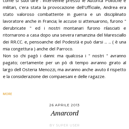
come si suol dire : intervenne presso le Autorità Politiche e
militari, c'era stata la provocazione dell'Ufficiale, Andrea era
stato valoroso combattente in guerra e un disciplinato
lavoratore anche in Francia; le accuse si attenuarono, furono "
derubricate " ed i nostri montanari furono rilasciati e
ritornarono a casa dopo una severa ramanzina del Maresciallo
dei RR.CC. e, pensoanche del Podestà e può darsi ... ... ( è una
mia congettura ) anche del Parroco.
Non so chi pagò i danni: ma qualcosa i " nostri " avranno
pagato; certamente per un pò di tempo avranno girato al
largo dell Osteria Menozzi, ma avranno anche avuto il rispetto
e la considerazione dei compaesani e delle ragazze.
MORE
26 APRILE 2013
Amarcord
BY
SUPER USER