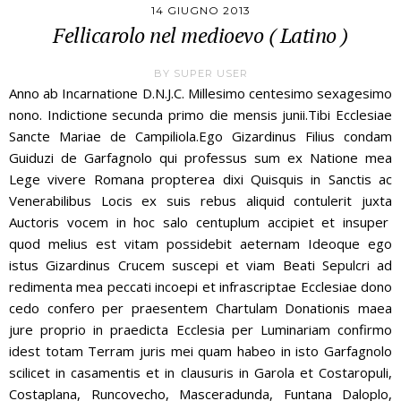
14 GIUGNO 2013
Fellicarolo nel medioevo ( Latino )
BY
SUPER USER
Anno ab Incarnatione D.N.J.C. Millesimo centesimo sexagesimo
nono. Indictione secunda primo die mensis junii.Tibi Ecclesiae
Sancte Mariae de Campiliola.Ego Gizardinus Filius condam
Guiduzi de Garfagnolo qui professus sum ex Natione mea
Lege vivere Romana propterea dixi Quisquis in Sanctis ac
Venerabilibus Locis ex suis rebus aliquid contulerit juxta
Auctoris vocem in hoc salo centuplum accipiet et insuper
quod melius est vitam possidebit aeternam Ideoque ego
istus Gizardinus Crucem suscepi et viam Beati Sepulcri ad
redimenta mea peccati incoepi et infrascriptae Ecclesiae dono
cedo confero per praesentem Chartulam Donationis maea
jure proprio in praedicta Ecclesia per Luminariam confirmo
idest totam Terram juris mei quam habeo in isto Garfagnolo
scilicet in casamentis et in clausuris in Garola et Costaropuli,
Costaplana, Runcovecho, Masceradunda, Funtana Daloplo,