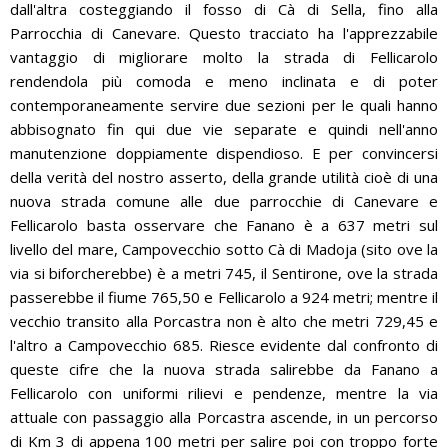
dall'altra costeggiando il fosso di Cà di Sella, fino alla
Parrocchia di Canevare. Questo tracciato ha l'apprezzabile
vantaggio di migliorare molto la strada di Fellicarolo
rendendola più comoda e meno inclinata e di poter
contemporaneamente servire due sezioni per le quali hanno
abbisognato fin qui due vie separate e quindi nell'anno
manutenzione doppiamente dispendioso. E per convincersi
della verità del nostro asserto, della grande utilità cioè di una
nuova strada comune alle due parrocchie di Canevare e
Fellicarolo basta osservare che Fanano è a 637 metri sul
livello del mare, Campovecchio sotto Cà di Madoja (sito ove la
via si biforcherebbe) è a metri 745, il Sentirone, ove la strada
passerebbe il fiume 765,50 e Fellicarolo a 924 metri; mentre il
vecchio transito alla Porcastra non è alto che metri 729,45 e
l'altro a Campovecchio 685. Riesce evidente dal confronto di
queste cifre che la nuova strada salirebbe da Fanano a
Fellicarolo con uniformi rilievi e pendenze, mentre la via
attuale con passaggio alla Porcastra ascende, in un percorso
di Km 3 di appena 100 metri per salire poi con troppo forte