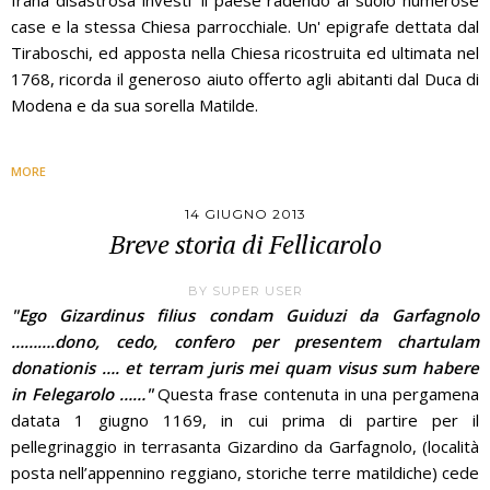
frana disastrosa investi' il paese radendo al suolo numerose
case e la stessa Chiesa parrocchiale. Un' epigrafe dettata dal
Tiraboschi, ed apposta nella Chiesa ricostruita ed ultimata nel
1768, ricorda il generoso aiuto offerto agli abitanti dal Duca di
Modena e da sua sorella Matilde.
MORE
14 GIUGNO 2013
Breve storia di Fellicarolo
BY
SUPER USER
"Ego Gizardinus filius condam Guiduzi da Garfagnolo
……….dono, cedo, confero per presentem chartulam
donationis …. et terram juris mei quam visus sum habere
in Felegarolo ……
"
Questa frase contenuta in una pergamena
datata 1 giugno 1169, in cui prima di partire per il
pellegrinaggio in terrasanta Gizardino da Garfagnolo, (località
posta nell’appennino reggiano, storiche terre matildiche) cede