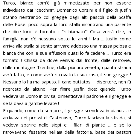
Turco, bianco com'è già mimetizzato per non essere
individuato dai "cecchini". Domenico Corsini e il figlio di Jusfin
stanno rientrando col gregge dagli alti pascoli della Scaffa
delle Rose: poco sopra la loro stalla incontrano una parente
che dice loro: è tornato il "richiamato"! Cosa vorrà dire, in
famiglia non c'è nessuno sotto le armi ! Ma ... Jusfin come
arriva alla stalla si sente arrivare addosso una massa pelosa e
bianca che con le sue effusioni quasi lo fa cadere ... Turco era
tornato ! Chissà da dove veniva: dal fronte, dalle retrovie,
dalle montagne Trentine, dalla pianura veneta, quanta strada
avrà fatto, e come avrà ritrovato la sua casa, il suo gregge !
Nessuno lo ha mai saputo. Il cane buttatosi ... disertore, non fù
ricercato da alcuno. Per finire Jusfin dice: quando Turbo
vedeva un Uomo in divisa, dimenticava il padrone e il gregge e
se la dava a gambe levate !
E quando, come da sempre , il gregge scendeva in pianura, e
arrivava nei pressi di Castenaso, Turco lasciava la strada, si
vedeva sparire nelle siepi e i filari di piante ... e se lo
ritrovavano festante nell'aia della fattoria, base dei pastori