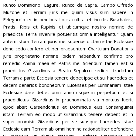
Runco Dominicino, Lagure, Runco de Capra, Campo Gifredo
Muzone et Terram juris mei quam visus sum habere in
Felegarolo et in omnibus Locis cultis et incultis Buschaleis,
Pratis, Ripis et Rupinis et ubicumque nostro nomine de
praedicta Terra invenire potueritis omnia intelligantur Quam
autem istam Terram jiuris mei superius dictam istae Ecclesiae
dono cedo confero et per praesentem Chartulam Donationis
jure proprietario nomine ibidem habendum confirmo pro
remedio Anima maea et Patris mei Sciendum tamen est si
praedictus Gizardinus a Beato Sepulcro redierit tradictam
Terram a parte Ecclesia tenere debet ipse et sui haeredes et
decem denarios bononeorum Lucenses per Luminariam istae
Ecclesiae dare debet omni anno usque in perpetuum et si
praedidictus Gizardinus in praenominata via mortuus fuerit
quod absit Garsendonius et Dominicus eius Consanguinei
istam Terram eo modo ut Gizardinus tenere debent et in
super promisit Gizardinus per se suosque haeredes istae
Ecclesie eam Terram ab omni homine rationabiliter defendere