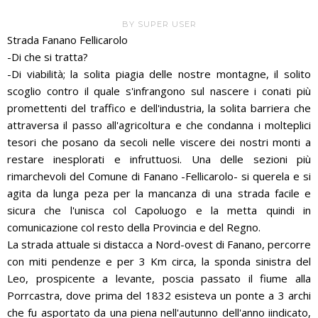
BY
SUPER USER
Strada Fanano Fellicarolo
-Di che si tratta?
-Di viabilità; la solita piagia delle nostre montagne, il solito
scoglio contro il quale s'infrangono sul nascere i conati più
promettenti del traffico e dell'industria, la solita barriera che
attraversa il passo all'agricoltura e che condanna i molteplici
tesori che posano da secoli nelle viscere dei nostri monti a
restare inesplorati e infruttuosi. Una delle sezioni più
rimarchevoli del Comune di Fanano -Fellicarolo- si querela e si
agita da lunga peza per la mancanza di una strada facile e
sicura che l'unisca col Capoluogo e la metta quindi in
comunicazione col resto della Provincia e del Regno.
La strada attuale si distacca a Nord-ovest di Fanano, percorre
con miti pendenze e per 3 Km circa, la sponda sinistra del
Leo, prospicente a levante, poscia passato il fiume alla
Porrcastra, dove prima del 1832 esisteva un ponte a 3 archi
che fu asportato da una piena nell'autunno dell'anno iindicato,