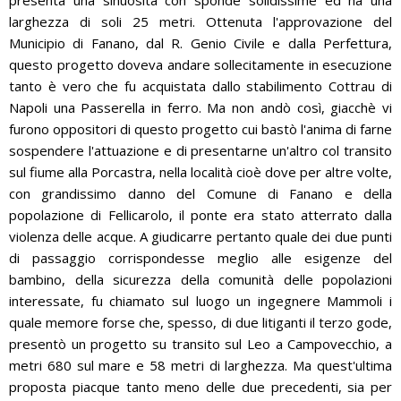
presenta una sinuosità con sponde solidissime ed ha una
larghezza di soli 25 metri. Ottenuta l'approvazione del
Municipio di Fanano, dal R. Genio Civile e dalla Perfettura,
questo progetto doveva andare sollecitamente in esecuzione
tanto è vero che fu acquistata dallo stabilimento Cottrau di
Napoli una Passerella in ferro. Ma non andò così, giacchè vi
furono oppositori di questo progetto cui bastò l'anima di farne
sospendere l'attuazione e di presentarne un'altro col transito
sul fiume alla Porcastra, nella località cioè dove per altre volte,
con grandissimo danno del Comune di Fanano e della
popolazione di Fellicarolo, il ponte era stato atterrato dalla
violenza delle acque. A giudicarre pertanto quale dei due punti
di passaggio corrispondesse meglio alle esigenze del
bambino, della sicurezza della comunità delle popolazioni
interessate, fu chiamato sul luogo un ingegnere Mammoli i
quale memore forse che, spesso, di due litiganti il terzo gode,
presentò un progetto su transito sul Leo a Campovecchio, a
metri 680 sul mare e 58 metri di larghezza. Ma quest'ultima
proposta piacque tanto meno delle due precedenti, sia per