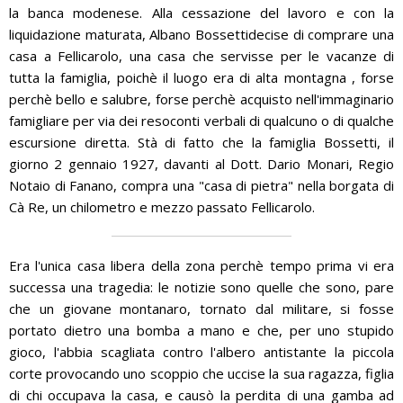
la banca modenese. Alla cessazione del lavoro e con la
liquidazione maturata, Albano Bossettidecise di comprare una
casa a Fellicarolo, una casa che servisse per le vacanze di
tutta la famiglia, poichè il luogo era di alta montagna , forse
perchè bello e salubre, forse perchè acquisto nell'immaginario
famigliare per via dei resoconti verbali di qualcuno o di qualche
escursione diretta. Stà di fatto che la famiglia Bossetti, il
giorno 2 gennaio 1927, davanti al Dott. Dario Monari, Regio
Notaio di Fanano, compra una "casa di pietra" nella borgata di
Cà Re, un chilometro e mezzo passato Fellicarolo.
Era l'unica casa libera della zona perchè tempo prima vi era
successa una tragedia: le notizie sono quelle che sono, pare
che un giovane montanaro, tornato dal militare, si fosse
portato dietro una bomba a mano e che, per uno stupido
gioco, l'abbia scagliata contro l'albero antistante la piccola
corte provocando uno scoppio che uccise la sua ragazza, figlia
di chi occupava la casa, e causò la perdita di una gamba ad