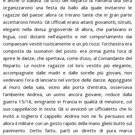
e anche si ballava. Gli uffici del Reparto di Fanteria una sera
organizzarono una festa da ballo alla quale invitarono le
ragazze del paese: allora ce n'erano tante che in gran parte
accettarono l'invito. Gli Ufficiali erano aitanti giovanotti, istruiti,
eleganti nella divisa grigioverde di allora, che parlavano in
lingua, così distanti nell'aspetto e nel comportamento dai
compaesani vestiti rusticamente e un pò rozzi. l'orchestra era
composta da suonatori del posto. era ormai gunta l'ora di
aprire le danze, che spettava, come d'uso, al Comandante del
Reparto. Le nostre ragazze col loro vestito più elegante,
accompagnate dalle madri e dalle sorelle più giovani, non
vedevano l'ora di lanciarsi nel vortice delle danze. Appoggiate
al muro della sala, vicino alla porta d'entrata, osservava
l'ambiente Andrea, un uomo ancora giovane, reduce dalla
guerra 15/18, emigrante in Francia in qualità di minatore, col
suo cappellaccio in testa. Gli si avvicinò un ufficialetto che lo
invitò a togliersi il cappello: Andrea non ne fu persuaso ed
allora il militare con un gesto rapido della mano glielo buttò sul
pavimento. Detto fatto, partì un diretto di pura marca