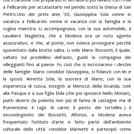
a Fellicarolo per accatastarlo nel pendio sotto la chiesa di San
Pietro.Uno dei primi anni '30, Giuseppina Sola venne in
vacanza a Fellicarolo venne in vacanza con la famiglia e la
cugina maestra. Li accompagnava, con la sua automobile, il
cavaliere Maglietta, che a Modena era un noto agente
assicurativo, e che, al ponte, non voleva proseguire perchè
spaventato dalla brutta salita. Li vide Mario Bossetti, il quale,
saltato sul predellino dell'auto, guidò la compagnia dei
villeggianti fino al paese. Fu così che si incrociarono i destini
delle famiglie: Mario conobbe Giuseppina, si fidanzò con lei e
la sposò. Annetta Sola, la suocera di Mario, con la sua
esperienza di cuoca, insegnò ai Menozzi della locanda, cioè
alla Pasqua e a sua figlia Elda (che poi sposerà Nello Monari),
piatti diversi (la polenta non più di farina di castagne ma di
frumentone; il ragù di carne; il pesto dei tortellini...) il
secondogenito dei Bossetti, Alfonso, a Modena aveva
frequentato l'istituto d'arte e fatto parte dell'ambiente
culturale della città: conobbe Marinetti e partecipò come