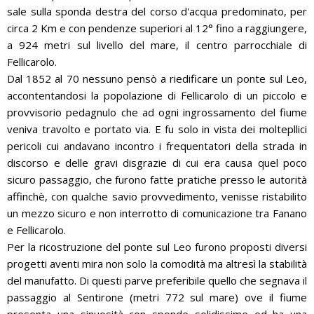
sale sulla sponda destra del corso d'acqua predominato, per
circa 2 Km e con pendenze superiori al 12° fino a raggiungere,
a 924 metri sul livello del mare, il centro parrocchiale di
Fellicarolo.
Dal 1852 al 70 nessuno pensò a riedificare un ponte sul Leo,
accontentandosi la popolazione di Fellicarolo di un piccolo e
provvisorio pedagnulo che ad ogni ingrossamento del fiume
veniva travolto e portato via. E fu solo in vista dei moltepllici
pericoli cui andavano incontro i frequentatori della strada in
discorso e delle gravi disgrazie di cui era causa quel poco
sicuro passaggio, che furono fatte pratiche presso le autorità
affinchè, con qualche savio provvedimento, venisse ristabilito
un mezzo sicuro e non interrotto di comunicazione tra Fanano
e Fellicarolo.
Per la ricostruzione del ponte sul Leo furono proposti diversi
progetti aventi mira non solo la comodità ma altresì la stabilità
del manufatto. Di questi parve preferibile quello che segnava il
passaggio al Sentirone (metri 772 sul mare) ove il fiume