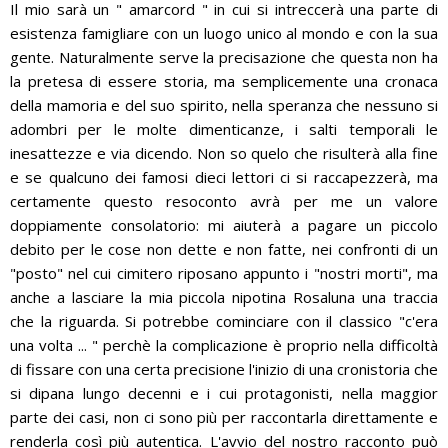
Il mio sarà un " amarcord " in cui si intreccerà una parte di
esistenza famigliare con un luogo unico al mondo e con la sua
gente. Naturalmente serve la precisazione che questa non ha
la pretesa di essere storia, ma semplicemente una cronaca
della mamoria e del suo spirito, nella speranza che nessuno si
adombri per le molte dimenticanze, i salti temporali le
inesattezze e via dicendo. Non so quelo che risulterà alla fine
e se qualcuno dei famosi dieci lettori ci si raccapezzerà, ma
certamente questo resoconto avrà per me un valore
doppiamente consolatorio: mi aiuterà a pagare un piccolo
debito per le cose non dette e non fatte, nei confronti di un
"posto" nel cui cimitero riposano appunto i "nostri morti", ma
anche a lasciare la mia piccola nipotina Rosaluna una traccia
che la riguarda. Si potrebbe cominciare con il classico "c'era
una volta ... " perchè la complicazione è proprio nella difficoltà
di fissare con una certa precisione l'inizio di una cronistoria che
si dipana lungo decenni e i cui protagonisti, nella maggior
parte dei casi, non ci sono più per raccontarla direttamente e
renderla così più autentica. L'avvio del nostro racconto può